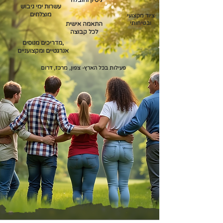
ניסיון והובלה
עשרות ימי גיבוש
מוצלחים
ציוד מקצועי
ובטיחותי
התאמה אישית
לכל קבוצה
מדריכים מנוסים,
אנרגטיים ומקצועניים
פעילות בכל הארץ- צפון, מרכז, דרום