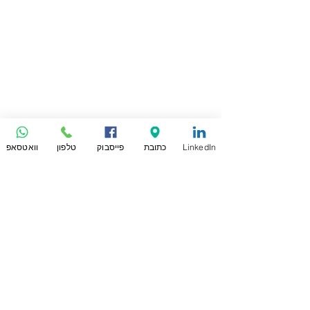
LinkedIn
כתובת
פייסבוק
טלפון
וואטסאפ