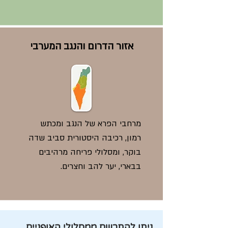
אזור הדרום והנגב המערבי
מרחבי הפרא של הנגב ומכתש
רמון, רכיבה היסטורית סביב שדה
בוקר, ומסלולי פריחה מרהיבים
בבארי, יער להב וחצרים.
ניתן להתרשם ממסלולי האופניים