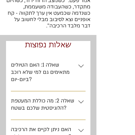
אמר פעם: "כשמצב הרוח ירוד, כשהיום
מתקדר, כשהעבודה משעממת,
כשנדמה שכמעט אין ערך לתקווה - קח
אופניים וצא לסיבוב מבלי לחשוב על
דבר מלבד הרכיבה".
שאלות נפוצות
שאלה 1: האם הטיולים
מתאימים גם למי שלא רוכב
ביום-יום?
בהחלט. כל טיול נתפר בדיוק לפי רמת
הרכיבה והכושר של חברי הקבוצה. אנו
שאלה 2: מה כוללת המעטפת
משלבים אופני הרים איכותיים וחדישים,
הלוגיסטית שלכם בשטח?
ומספקים הדרכה טכנית בסיסית וליווי
מעטפת מלאה מא' ועד ת'. אנחנו דואגים
מקצועי צמוד לאורך כל המסלול כדי שכולם
להובלת האופניים לנקודת הזינוק, התאמת
ייהנו בבטחה.
האם ניתן לקיים את הרכיבה