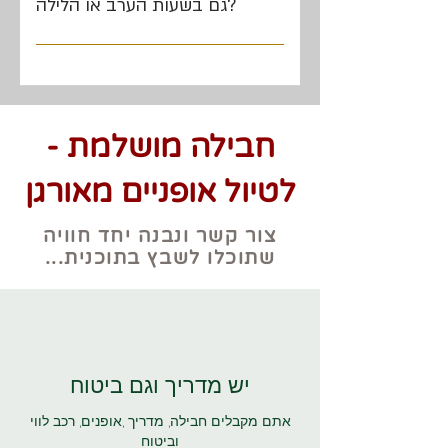
קסדות וציוד בטיחות, רכבי ליווי בשטח,
גם בשעות הערב או הלילה?
פריסות שטח, מים, עזרה טכנית מהירה,
בהחלט, וזו חוויה יוצאת דופן! אנו מפיקים
וכמובן מורי דרך מוסמכים ומקצועיים
טיולי אופניים חווייתיים בשעות בין הערביים
שמובילים את החוויה.
ורכיבות לילה לאור ירח מלא (למשל
במרחבי המדבר של שדה בוקר או
חבילה מושלמת -
בשבילים הפתוחים של חבל הבשור).
לטיול אופניים מאורגן
צור קשר ונבנה יחד חוויה
...שתוכלו לשבץ בתוכנית
יש מדריך וגם ביטוח
אתם מקבלים חבילה, מדריך ,אופנים, רכב לווי
וביטוח