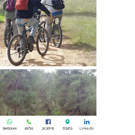
LinkedIn
כתובת
פייסבוק
טלפון
וואטסאפ