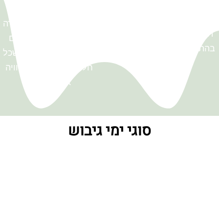
הפרטים
בונים תוכנית המשלבת
סלול, אטרקציות, קולינריה,
אנחנו מרכזים את העבודה
תוכן, גיבוש ולוגיסטיקה,
מול כל הספקים, בונים
בהתאמה מלאה לקבוצה.
לוחות זמנים ודואגים שכל
חלק ביום יתחבר לחוויה
אחת רציפה.
סוגי ימי גיבוש